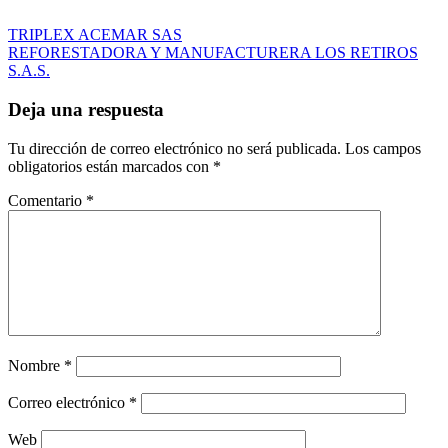
Navegación
Entrada
TRIPLEX ACEMAR SAS
anterior:
Entrada
REFORESTADORA Y MANUFACTURERA LOS RETIROS
de
siguiente:
S.A.S.
entradas
Deja una respuesta
Tu dirección de correo electrónico no será publicada.
Los campos
obligatorios están marcados con
*
Comentario
*
Nombre
*
Correo electrónico
*
Web