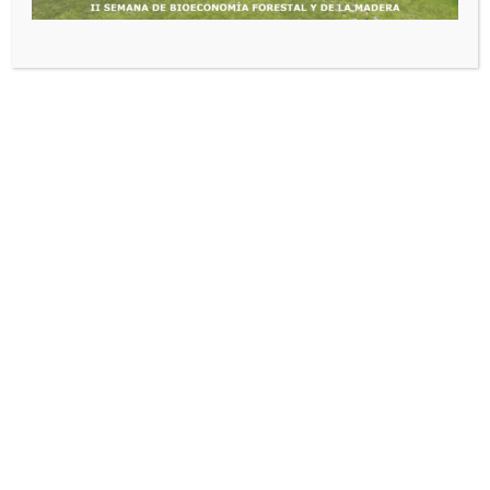
Quiénes somos
Somos la Unión Temporal Red Sostenible (UTRS)
conformada por FEDEMADERAS y el Consejo Colombiano de
la Construcción Sostenible (CCCS) quienes vienen
adelantando acciones conjuntas para
“Desarrollar un
análisis de mercado, plan de negocio regional por medio
de la agregación y/o segmentación de demanda y oferta
de aproximadamente 150.000 m3 de madera legal
proveniente de manejo forestal sostenible en la
Amazonía Colombiana”
esto, con el auspicio del programa