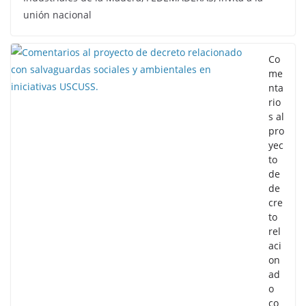
unión nacional
Co
me
nta
rio
s al
pro
yec
to
de
de
cre
to
rel
aci
on
ad
o
co