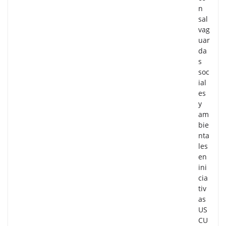
n
sal
vag
uar
da
s
soc
ial
es
y
am
bie
nta
les
en
ini
cia
tiv
as
US
CU