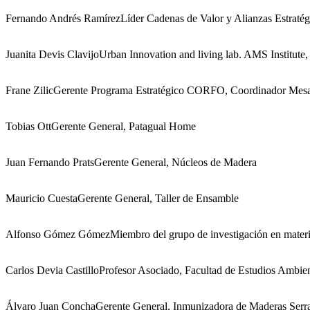
Fernando Andrés Ramírez
Líder Cadenas de Valor y Alianzas Estrat
Juanita Devis Clavijo
Urban Innovation and living lab. AMS Institute
Frane Zilic
Gerente Programa Estratégico CORFO, Coordinador Mesa F
Tobias Ott
Gerente General, Patagual Home
Juan Fernando Prats
Gerente General, Núcleos de Madera
Mauricio Cuesta
Gerente General, Taller de Ensamble
Alfonso Gómez Gómez
Miembro del grupo de investigación en materi
Carlos Devia Castillo
Profesor Asociado, Facultad de Estudios Ambient
Álvaro Juan Concha
Gerente General, Inmunizadora de Maderas Ser