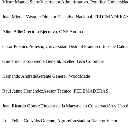
Víctor Manuel Sierra
Vicerrector Administrativo, Pontifica Universid
Juan Miguel Vásquez
Director Ejecutivo Nacional, FEDEMADERA
Aline Bille
Directora Ejecutiva, ONF Andina
César Polanco
Profesor, Universidad Distrital Francisco José de Calda
Guillermo Toro
Gerente General, Scellec Teca Colombia
Hernando Andrade
Gerente General, WoodMade
Raúl Jaime Hernández
Asesor Técnico, FEDEMADERAS
Juan Ricardo Gómez
Director de la Maestría en Conservación y Uso d
Luis Felipe González
Gerente, Agroreforestadora Rancho Victoria