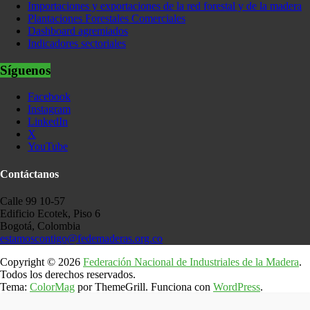
Importaciones y exportaciones de la red forestal y de la madera
Plantaciones Forestales Comerciales
Dashboard agremiados
Indicadores sectoriales
Síguenos
Facebook
Instagram
LinkedIn
X
YouTube
Contáctanos
Calle 99 10-57
Edificio Ecotek, Piso 6
Bogotá, Colombia
estamoscontigo@fedemaderas.org.co
Copyright © 2026
Federación Nacional de Industriales de la Madera
.
Todos los derechos reservados.
Tema:
ColorMag
por ThemeGrill. Funciona con
WordPress
.