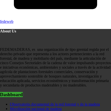
fedeweb
About Us
FEDEMADERAS, es una organización de tipo gremial regida por el
derecho privado que representa a los actores pertenecientes a la red
forestal, de madera y mobiliario del país, mediante la articulación de
cinco Consejos Sectoriales de la cadena de valor impulsando proyectos
e iniciativas económicas, ambientales y sociales a través de la actividad
agrícola de plantaciones forestales comerciales, conservación y
aprovechamiento sostenible de bosques naturales, investigación y
educación aplicada, servicios ecosistémicos y transformación primaria
y secundaria de productos maderables y no maderables.
Dashboard
Observatorio documental de la red forestal y de la madera
Movilización nacional de madera