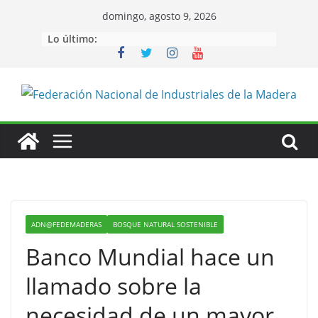
Saltar
domingo, agosto 9, 2026
al
Lo último:
contenido
ADN@FEDEMADERAS
BOSQUE NATURAL SOSTENIBLE
Banco Mundial hace un
llamado sobre la
necesidad de un mayor