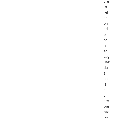
cre
to
rel
aci
on
ad
o
co
n
sal
vag
uar
da
s
soc
ial
es
y
am
bie
nta
les