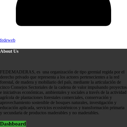
fedeweb
About Us
FEDEMADERAS, es una organización de tipo gremial regida por el
derecho privado que representa a los actores pertenecientes a la red
forestal, de madera y mobiliario del país, mediante la articulación de
cinco Consejos Sectoriales de la cadena de valor impulsando proyectos
e iniciativas económicas, ambientales y sociales a través de la actividad
agrícola de plantaciones forestales comerciales, conservación y
aprovechamiento sostenible de bosques naturales, investigación y
educación aplicada, servicios ecosistémicos y transformación primaria
y secundaria de productos maderables y no maderables.
Dashboard