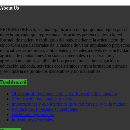
About Us
FEDEMADERAS, es una organización de tipo gremial regida por el
derecho privado que representa a los actores pertenecientes a la red
forestal, de madera y mobiliario del país, mediante la articulación de
cinco Consejos Sectoriales de la cadena de valor impulsando proyectos
e iniciativas económicas, ambientales y sociales a través de la actividad
agrícola de plantaciones forestales comerciales, conservación y
aprovechamiento sostenible de bosques naturales, investigación y
educación aplicada, servicios ecosistémicos y transformación primaria
y secundaria de productos maderables y no maderables.
Dashboard
Observatorio documental de la red forestal y de la madera
Movilización nacional de madera
Importaciones y exportaciones de la red forestal y de la madera
Plantaciones Forestales Comerciales
Dashboard agremiados
Indicadores sectoriales