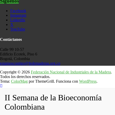
Síguenos
Facebook
Instagram
LinkedIn
X
YouTube
Contáctanos
Calle 99 10-57
Edificio Ecotek, Piso 6
Bogotá, Colombia
estamoscontigo@fedemaderas.org.co
Copyright © 2026
Federación Nacional de Industriales de la Madera
.
Todos los derechos reservados.
Tema:
ColorMag
por ThemeGrill. Funciona con
WordPress
.
II Semana de la Bioeconomía
Colombiana