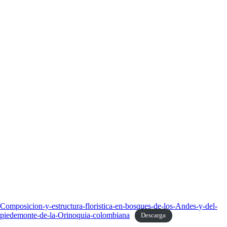
Composicion-y-estructura-floristica-en-bosques-de-los-Andes-y-del-
piedemonte-de-la-Orinoquia-colombiana
Descarga