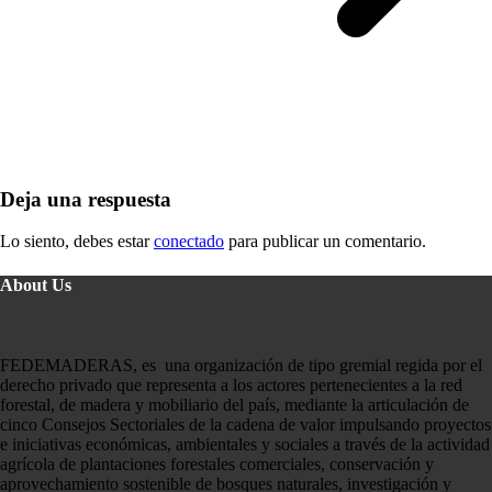
Deja una respuesta
Lo siento, debes estar
conectado
para publicar un comentario.
About Us
FEDEMADERAS, es una organización de tipo gremial regida por el
derecho privado que representa a los actores pertenecientes a la red
forestal, de madera y mobiliario del país, mediante la articulación de
cinco Consejos Sectoriales de la cadena de valor impulsando proyectos
e iniciativas económicas, ambientales y sociales a través de la actividad
agrícola de plantaciones forestales comerciales, conservación y
aprovechamiento sostenible de bosques naturales, investigación y