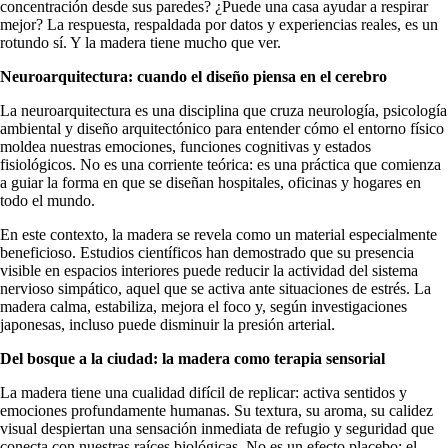
concentración desde sus paredes? ¿Puede una casa ayudar a respirar
mejor? La respuesta, respaldada por datos y experiencias reales, es un
rotundo sí. Y la madera tiene mucho que ver.
Neuroarquitectura: cuando el diseño piensa en el cerebro
La neuroarquitectura es una disciplina que cruza neurología, psicología
ambiental y diseño arquitectónico para entender cómo el entorno físico
moldea nuestras emociones, funciones cognitivas y estados
fisiológicos. No es una corriente teórica: es una práctica que comienza
a guiar la forma en que se diseñan hospitales, oficinas y hogares en
todo el mundo.
En este contexto, la madera se revela como un material especialmente
beneficioso. Estudios científicos han demostrado que su presencia
visible en espacios interiores puede reducir la actividad del sistema
nervioso simpático, aquel que se activa ante situaciones de estrés. La
madera calma, estabiliza, mejora el foco y, según investigaciones
japonesas, incluso puede disminuir la presión arterial.
Del bosque a la ciudad: la madera como terapia sensorial
La madera tiene una cualidad difícil de replicar: activa sentidos y
emociones profundamente humanas. Su textura, su aroma, su calidez
visual despiertan una sensación inmediata de refugio y seguridad que
conecta con nuestras raíces biológicas. No es un efecto placebo: el