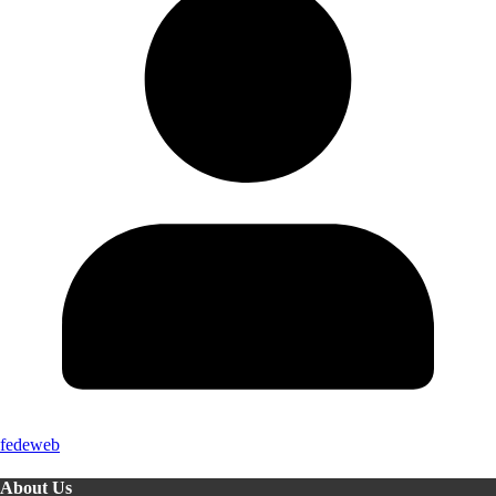
fedeweb
About Us