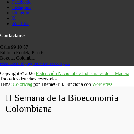
Facebook
Instagram
LinkedIn
X
YouTube
Contáctanos
Calle 99 10-57
Edificio Ecotek, Piso 6
Bogotá, Colombia
estamoscontigo@fedemaderas.org.co
Copyright © 2026
Federación Nacional de Industriales de la Madera
.
Todos los derechos reservados.
Tema:
ColorMag
por ThemeGrill. Funciona con
WordPress
.
II Semana de la Bioeconomía
Colombiana