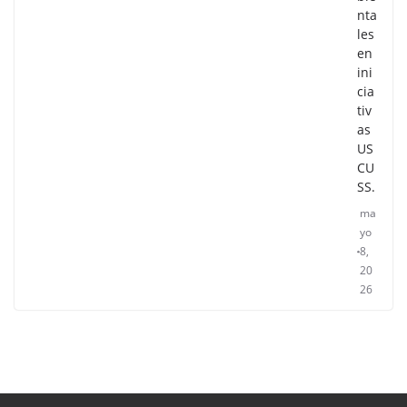
nta
les
en
ini
cia
tiv
as
US
CU
SS.
ma
yo
8,
20
26