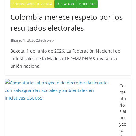
COMUNICADOS DE PRENSA
DESTACADO
VISIBILIDAD
Colombia merece respeto por los
resultados electorales
junio 1, 2026
fedeweb
Bogotá, 1 de junio de 2026. La Federación Nacional de
Industriales de la Madera, FEDEMADERAS, invita a la
unión nacional
Co
me
nta
rio
s al
pro
yec
to