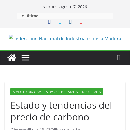
Saltar
viernes, agosto 7, 2026
al
Lo último:
contenido
ADN@FEDEMADERAS
SERVICIOS FORESTALES E INDUSTRIALES
Estado y tendencias del
precio de carbono
fedeweb
junio 19, 2025
0 comentarios