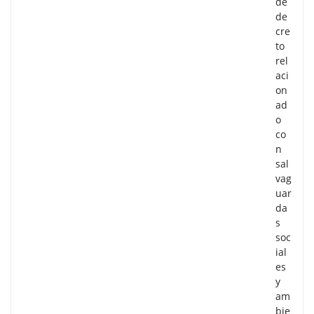
de
de
cre
to
rel
aci
on
ad
o
co
n
sal
vag
uar
da
s
soc
ial
es
y
am
bie