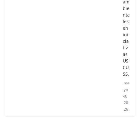
am
bie
nta
les
en
ini
cia
tiv
as
US
CU
SS.
ma
yo
8,
20
26