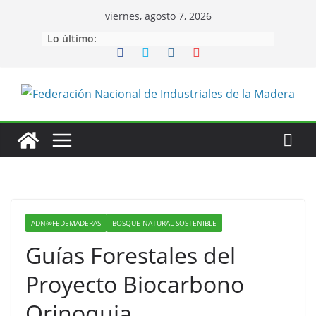
Saltar
viernes, agosto 7, 2026
al
Lo último:
contenido
ADN@FEDEMADERAS
BOSQUE NATURAL SOSTENIBLE
Guías Forestales del
Proyecto Biocarbono
Orinoquia