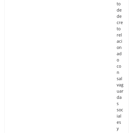
to
de
de
cre
to
rel
aci
on
ad
o
co
n
sal
vag
uar
da
s
soc
ial
es
y