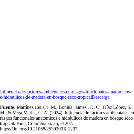
Influencia-de-factores-ambientales-en-rasgos-funcionales-anatomicos-
e-hidraulicos-de-madera-en-bosque-seco-tropical
Descarga
Fuente:
Martínez Celis, J. M., Bonilla-Jaimes , D. C., Díaz López, S.
M., & Vega Marín , C. A. (2024). Influencia de factores ambientales en
rasgos funcionales anatómicos e hidráulicos de madera en bosque seco
tropical. Biota Colombiana, 25, e1207.
https://doi.org/10.21068/2539200X.1207