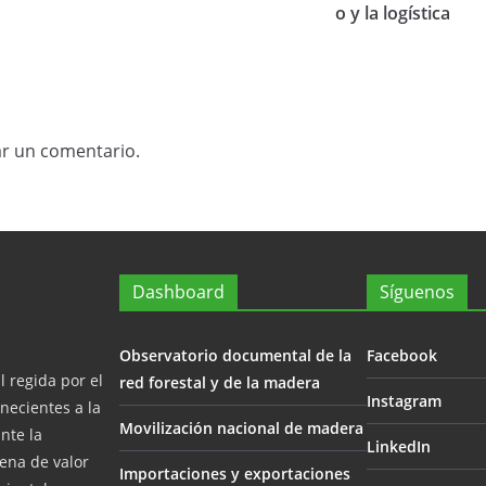
o y la logística
ar un comentario.
Dashboard
Síguenos
Observatorio documental de la
Facebook
 regida por el
red forestal y de la madera
Instagram
necientes a la
Movilización nacional de madera
nte la
LinkedIn
dena de valor
Importaciones y exportaciones