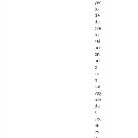
yec
to
de
de
cre
to
rel
aci
on
ad
o
co
n
sal
vag
uar
da
s
soc
ial
es