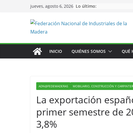
Saltar
Lo último:
jueves, agosto 6, 2026
al
contenido
INICIO
QUIÉNES SOMOS
QUÉ 
ADN@FEDEMADERAS
MOBILIARIO, CONSTRUCCIÓN Y CARPINTE
La exportación españo
primer semestre de 2
3,8%