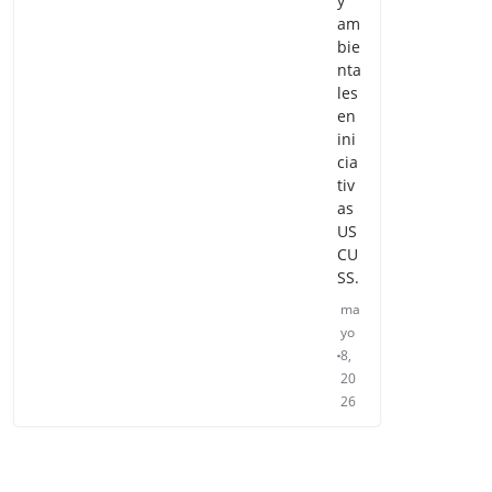
y
am
bie
nta
les
en
ini
cia
tiv
as
US
CU
SS.
ma
yo
8,
20
26