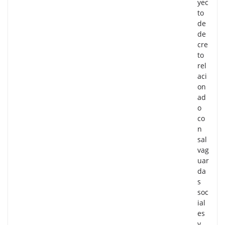
yec
to
de
de
cre
to
rel
aci
on
ad
o
co
n
sal
vag
uar
da
s
soc
ial
es
y