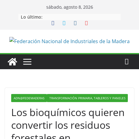
Saltar
sábado, agosto 8, 2026
al
Lo último:
contenido
ADN@FEDEMADERAS
TRANSFORMACIÓN PRIMARIA, TABLEROS Y PANELES
Los bioquímicos quieren
convertir los residuos
forestales en