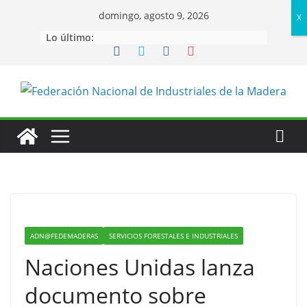
Saltar
domingo, agosto 9, 2026
X
al
Lo último:
contenido
ADN@FEDEMADERAS
SERVICIOS FORESTALES E INDUSTRIALES
Naciones Unidas lanza
documento sobre