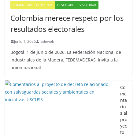
COMUNICADOS DE PRENSA
DESTACADO
VISIBILIDAD
Colombia merece respeto por los
resultados electorales
junio 1, 2026
fedeweb
Bogotá, 1 de junio de 2026. La Federación Nacional de
Industriales de la Madera, FEDEMADERAS, invita a la
unión nacional
Co
me
nta
rio
s al
pro
yec
to