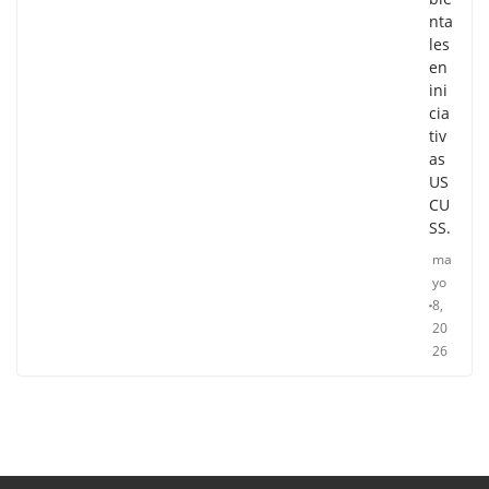
nta
les
en
ini
cia
tiv
as
US
CU
SS.
ma
yo
8,
20
26