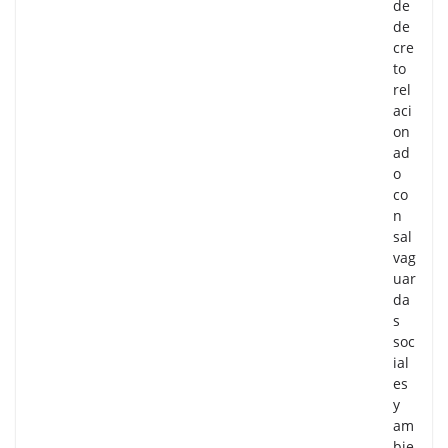
de
de
cre
to
rel
aci
on
ad
o
co
n
sal
vag
uar
da
s
soc
ial
es
y
am
bie