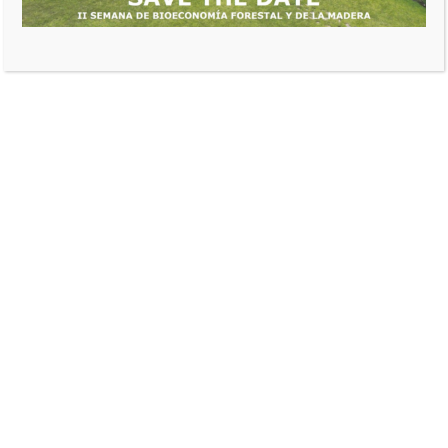
ACTUALIDAD
NotiFEDEMADERAS 22
de enero de 2021
FEDEMADERAS
enero 22, 2021
N
OTIFEDEMADERAS
22 de enero de 2021
La Campaña Compre madera legal sigue en 2021 en Cali,
Bucaramanga y Manizales
Gracias a la empresa JC Decaux , porque la campaña
para promover
www.elijamaderalegal.com
y la Compra
Responsable continúa con los afiches en 3 ciudades, y
promueve a los productores de madera legal. Gracias!