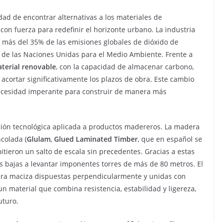
dad de encontrar alternativas a los materiales de
on fuerza para redefinir el horizonte urbano. La industria
e más del 35% de las emisiones globales de dióxido de
 de las Naciones Unidas para el Medio Ambiente. Frente a
terial renovable
, con la capacidad de almacenar carbono,
y acortar significativamente los plazos de obra. Este cambio
necesidad imperante para construir de manera más
ución tecnológica aplicada a productos madereros. La madera
colada (
Glulam
,
Glued Laminated Timber
, que en español se
itieron un salto de escala sin precedentes. Gracias a estas
as bajas a levantar imponentes torres de más de 80 metros. El
ra maciza dispuestas perpendicularmente y unidas con
n material que combina resistencia, estabilidad y ligereza,
uturo.