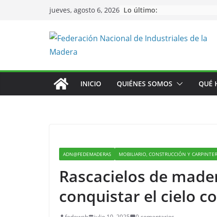
Saltar
Lo último:
jueves, agosto 6, 2026
al
contenido
INICIO
QUIÉNES SOMOS
QUÉ 
ADN@FEDEMADERAS
MOBILIARIO, CONSTRUCCIÓN Y CARPINTE
Rascacielos de mader
conquistar el cielo 
fedeweb
julio 10, 2025
0 comentarios