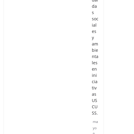
da
s
soc
ial
es
y
am
bie
nta
les
en
ini
cia
tiv
as
US
CU
SS.
ma
yo