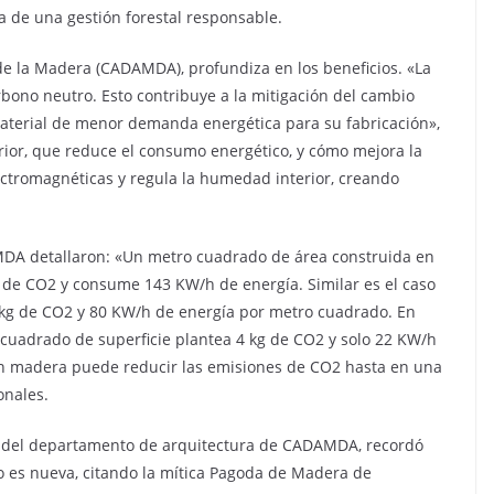
 de una gestión forestal responsable.
de la Madera (CADAMDA), profundiza en los beneficios. «La
rbono neutro. Esto contribuye a la mitigación del cambio
 material de menor demanda energética para su fabricación»,
rior, que reduce el consumo energético, y cómo mejora la
ectromagnéticas y regula la humedad interior, creando
DA detallaron: «Un metro cuadrado de área construida en
g de CO2 y consume 143 KW/h de energía. Similar es el caso
 kg de CO2 y 80 KW/h de energía por metro cuadrado. En
 cuadrado de superficie plantea 4 kg de CO2 y solo 22 KW/h
 en madera puede reducir las emisiones de CO2 hasta en una
onales.
le del departamento de arquitectura de CADAMDA, recordó
o es nueva, citando la mítica Pagoda de Madera de