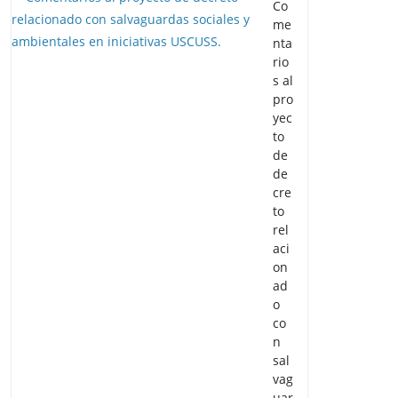
Co
me
nta
rio
s al
pro
yec
to
de
de
cre
to
rel
aci
on
ad
o
co
n
sal
vag
uar