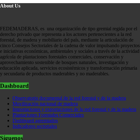
About Us
FEDEMADERAS, es una organización de tipo gremial regida por el
derecho privado que representa a los actores pertenecientes a la red
forestal, de madera y mobiliario del país, mediante la articulación de
cinco Consejos Sectoriales de la cadena de valor impulsando proyectos
e iniciativas económicas, ambientales y sociales a través de la actividad
agrícola de plantaciones forestales comerciales, conservación y
aprovechamiento sostenible de bosques naturales, investigación y
educación aplicada, servicios ecosistémicos y transformación primaria
y secundaria de productos maderables y no maderables.
Dashboard
Observatorio documental de la red forestal y de la madera
Movilización nacional de madera
Importaciones y exportaciones de la red forestal y de la madera
Plantaciones Forestales Comerciales
Dashboard agremiados
Indicadores sectoriales
Síguenos