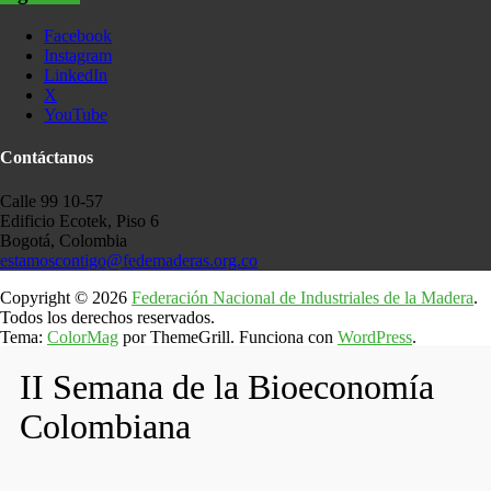
Facebook
Instagram
LinkedIn
X
YouTube
Contáctanos
Calle 99 10-57
Edificio Ecotek, Piso 6
Bogotá, Colombia
estamoscontigo@fedemaderas.org.co
Copyright © 2026
Federación Nacional de Industriales de la Madera
.
Todos los derechos reservados.
Tema:
ColorMag
por ThemeGrill. Funciona con
WordPress
.
II Semana de la Bioeconomía
Colombiana