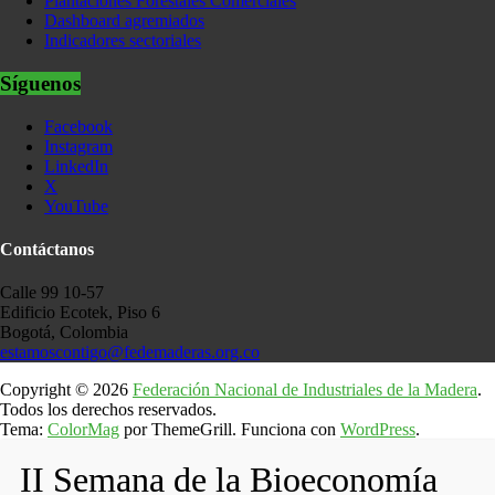
Plantaciones Forestales Comerciales
Dashboard agremiados
Indicadores sectoriales
Síguenos
Facebook
Instagram
LinkedIn
X
YouTube
Contáctanos
Calle 99 10-57
Edificio Ecotek, Piso 6
Bogotá, Colombia
estamoscontigo@fedemaderas.org.co
Copyright © 2026
Federación Nacional de Industriales de la Madera
.
Todos los derechos reservados.
Tema:
ColorMag
por ThemeGrill. Funciona con
WordPress
.
II Semana de la Bioeconomía