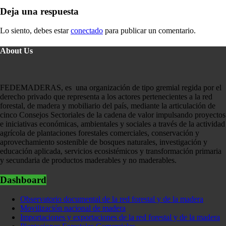
Deja una respuesta
Lo siento, debes estar
conectado
para publicar un comentario.
About Us
FEDEMADERAS, es una organización de tipo gremial regida por el
derecho privado que representa a los actores pertenecientes a la red
forestal, de madera y mobiliario del país, mediante la articulación de
cinco Consejos Sectoriales de la cadena de valor impulsando proyectos
e iniciativas económicas, ambientales y sociales a través de la actividad
agrícola de plantaciones forestales comerciales, conservación y
aprovechamiento sostenible de bosques naturales, investigación y
educación aplicada, servicios ecosistémicos y transformación primaria
y secundaria de productos maderables y no maderables.
Dashboard
Observatorio documental de la red forestal y de la madera
Movilización nacional de madera
Importaciones y exportaciones de la red forestal y de la madera