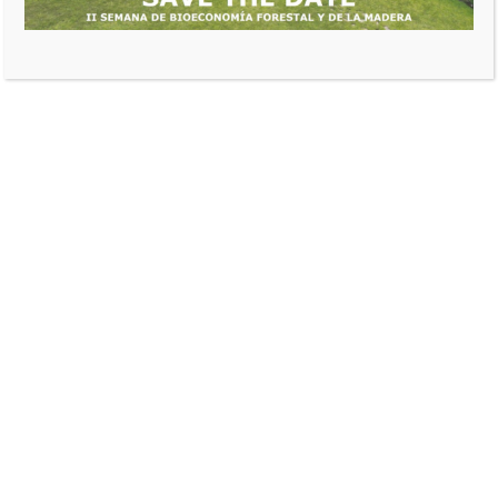
ADN@FEDEMADERAS
BOSQUE NATURAL SOSTENIBLE
Soluciones Basadas en
la Naturaleza