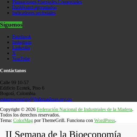
Plantaciones Forestales Comerciales
Dashboard agremiados
Indicadores sectoriales
Síguenos
Facebook
Instagram
LinkedIn
X
YouTube
Contáctanos
Calle 99 10-57
Edificio Ecotek, Piso 6
Bogotá, Colombia
estamoscontigo@fedemaderas.org.co
Copyright © 2026
Federación Nacional de Industriales de la Madera
.
Todos los derechos reservados.
Tema:
ColorMag
por ThemeGrill. Funciona con
WordPress
.
II Semana de la Bioeconomía