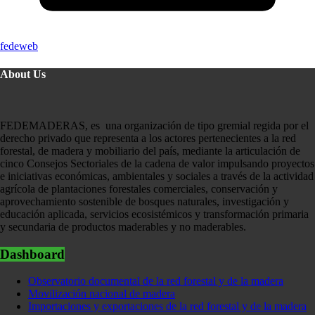
fedeweb
About Us
FEDEMADERAS, es una organización de tipo gremial regida por el
derecho privado que representa a los actores pertenecientes a la red
forestal, de madera y mobiliario del país, mediante la articulación de
cinco Consejos Sectoriales de la cadena de valor impulsando proyectos
e iniciativas económicas, ambientales y sociales a través de la actividad
agrícola de plantaciones forestales comerciales, conservación y
aprovechamiento sostenible de bosques naturales, investigación y
educación aplicada, servicios ecosistémicos y transformación primaria
y secundaria de productos maderables y no maderables.
Dashboard
Observatorio documental de la red forestal y de la madera
Movilización nacional de madera
Importaciones y exportaciones de la red forestal y de la madera