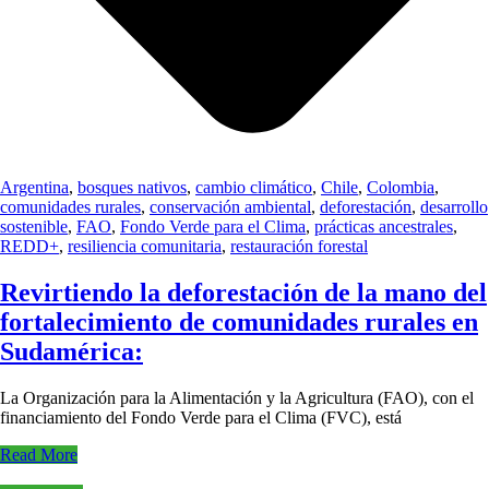
Argentina
,
bosques nativos
,
cambio climático
,
Chile
,
Colombia
,
comunidades rurales
,
conservación ambiental
,
deforestación
,
desarrollo
sostenible
,
FAO
,
Fondo Verde para el Clima
,
prácticas ancestrales
,
REDD+
,
resiliencia comunitaria
,
restauración forestal
Revirtiendo la deforestación de la mano del
fortalecimiento de comunidades rurales en
Sudamérica:
La Organización para la Alimentación y la Agricultura (FAO), con el
financiamiento del Fondo Verde para el Clima (FVC), está
Read More