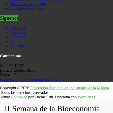
Dashboard agremiados
Indicadores sectoriales
Síguenos
Facebook
Instagram
LinkedIn
X
YouTube
Contáctanos
Calle 99 10-57
Edificio Ecotek, Piso 6
Bogotá, Colombia
estamoscontigo@fedemaderas.org.co
Copyright © 2026
Federación Nacional de Industriales de la Madera
.
Todos los derechos reservados.
Tema:
ColorMag
por ThemeGrill. Funciona con
WordPress
.
II Semana de la Bioeconomía