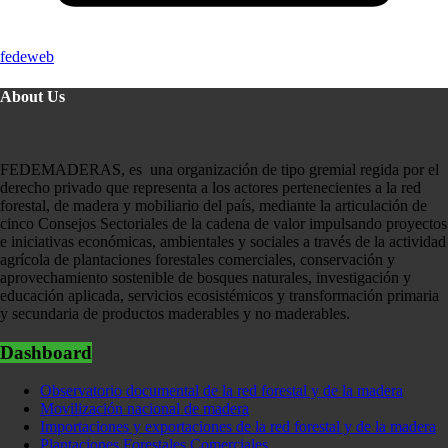
fedeweb
About Us
FEDEMADERAS, es una organización de tipo gremial regida por el
derecho privado que representa a los actores pertenecientes a la red
forestal, de madera y mobiliario del país, mediante la articulación de
cinco Consejos Sectoriales de la cadena de valor impulsando proyectos
e iniciativas económicas, ambientales y sociales a través de la actividad
agrícola de plantaciones forestales comerciales, conservación y
aprovechamiento sostenible de bosques naturales, investigación y
educación aplicada, servicios ecosistémicos y transformación primaria
y secundaria de productos maderables y no maderables.
Dashboard
Observatorio documental de la red forestal y de la madera
Movilización nacional de madera
Importaciones y exportaciones de la red forestal y de la madera
Plantaciones Forestales Comerciales