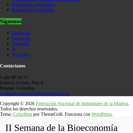
Dashboard agremiados
Indicadores sectoriales
Síguenos
Facebook
Instagram
LinkedIn
X
YouTube
Contáctanos
Calle 99 10-57
Edificio Ecotek, Piso 6
Bogotá, Colombia
estamoscontigo@fedemaderas.org.co
Copyright © 2026
Federación Nacional de Industriales de la Madera
.
Todos los derechos reservados.
Tema:
ColorMag
por ThemeGrill. Funciona con
WordPress
.
II Semana de la Bioeconomía