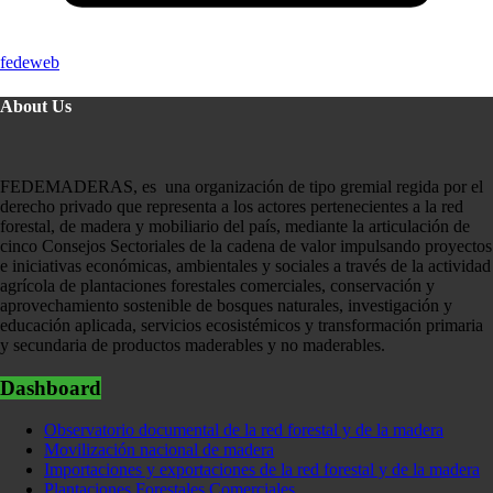
fedeweb
About Us
FEDEMADERAS, es una organización de tipo gremial regida por el
derecho privado que representa a los actores pertenecientes a la red
forestal, de madera y mobiliario del país, mediante la articulación de
cinco Consejos Sectoriales de la cadena de valor impulsando proyectos
e iniciativas económicas, ambientales y sociales a través de la actividad
agrícola de plantaciones forestales comerciales, conservación y
aprovechamiento sostenible de bosques naturales, investigación y
educación aplicada, servicios ecosistémicos y transformación primaria
y secundaria de productos maderables y no maderables.
Dashboard
Observatorio documental de la red forestal y de la madera
Movilización nacional de madera
Importaciones y exportaciones de la red forestal y de la madera
Plantaciones Forestales Comerciales