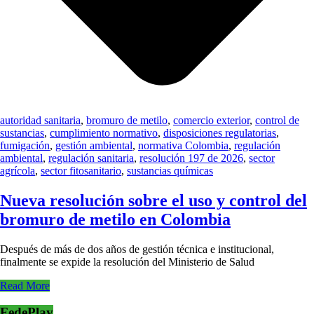
autoridad sanitaria
,
bromuro de metilo
,
comercio exterior
,
control de
sustancias
,
cumplimiento normativo
,
disposiciones regulatorias
,
fumigación
,
gestión ambiental
,
normativa Colombia
,
regulación
ambiental
,
regulación sanitaria
,
resolución 197 de 2026
,
sector
agrícola
,
sector fitosanitario
,
sustancias químicas
Nueva resolución sobre el uso y control del
bromuro de metilo en Colombia
Después de más de dos años de gestión técnica e institucional,
finalmente se expide la resolución del Ministerio de Salud
Read More
FedePlay