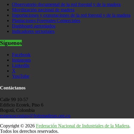
Observatorio documental de la red forestal y de la madera
Movilización nacional de madera
Importaciones y exportaciones de la red forestal y de la madera
Plantaciones Forestales Comerciales
Dashboard agremiados
Indicadores sectoriales
Síguenos
Facebook
Instagram
LinkedIn
X
YouTube
Contáctanos
Calle 99 10-57
Edificio Ecotek, Piso 6
Bogotá, Colombia
estamoscontigo@fedemaderas.org.co
Copyright © 2026
Federación Nacional de Industriales de la Madera
.
Todos los derechos reservados.