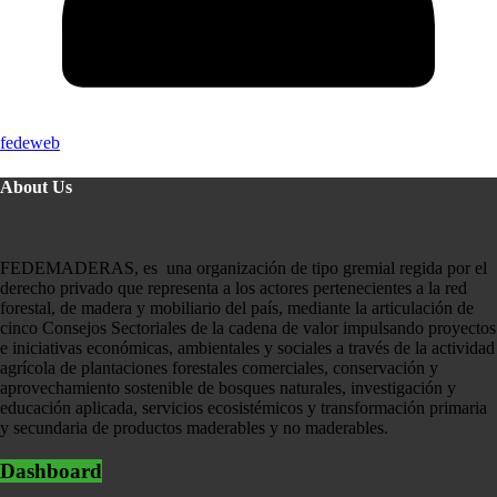
fedeweb
About Us
FEDEMADERAS, es una organización de tipo gremial regida por el
derecho privado que representa a los actores pertenecientes a la red
forestal, de madera y mobiliario del país, mediante la articulación de
cinco Consejos Sectoriales de la cadena de valor impulsando proyectos
e iniciativas económicas, ambientales y sociales a través de la actividad
agrícola de plantaciones forestales comerciales, conservación y
aprovechamiento sostenible de bosques naturales, investigación y
educación aplicada, servicios ecosistémicos y transformación primaria
y secundaria de productos maderables y no maderables.
Dashboard