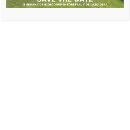
ADN@FEDEMADERAS
SERVICIOS FORESTALES E INDUSTRIALES
fedeweb
agosto 28, 2025
0 comentarios
comportamiento generacional
,
comunicación corporativa
,
confianza del consumidor
,
consumo responsable
,
greenhushing
,
greenwashing
,
investigación de consumidores
,
lenguaje de sostenibilidad
,
marketing sostenible
,
percepción de marcas
,
sostenibilidad en Australia
,
transición baja en carbono
Una investigación de South Pole
en Australia aborda el profundo
escepticismo sobre la