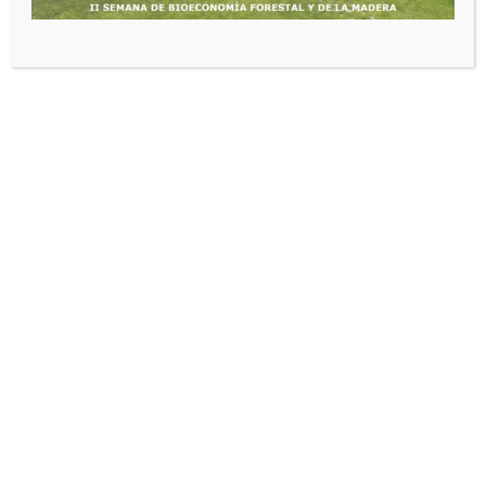
Legislación Forestal
fedeweb
febrero 12, 2025
Este contenido está protegido por contraseña. Para
verlo, por favor, introduce tu contraseña a
continuación:
Contraseña:
Share this content: