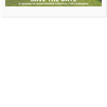
en recubrimientos para
madera
fedeweb
agosto 10, 2023
0 comentarios