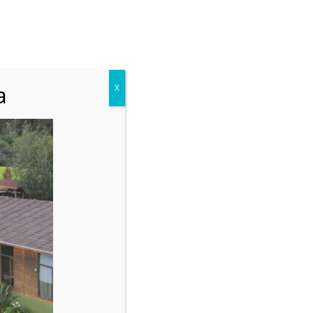
a
X
CAPACITACIÓN
FedePlay