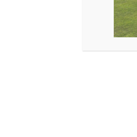
ADN GREMIAL
DESTACADO
NOVEDADES DE NUESTROS AGREM
Transformando sabana
Orinoquía, en bosque
fedeweb
diciembre 19, 2025
0 comentarios