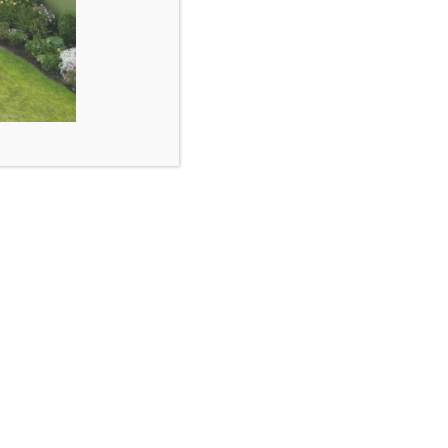
Prensa
COMUNICADOS DE PRENSA
DESTACADO
VISIBILIDAD
Colombia merece respeto
por los resultados