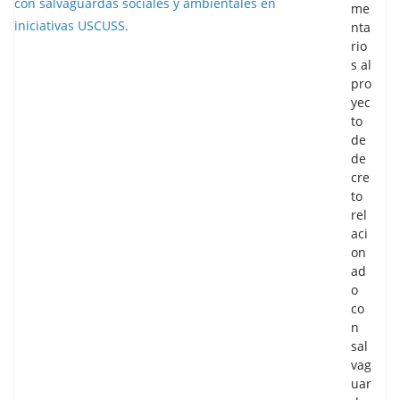
me
nta
rio
s al
pro
yec
to
de
de
cre
to
rel
aci
on
ad
o
co
n
sal
vag
uar