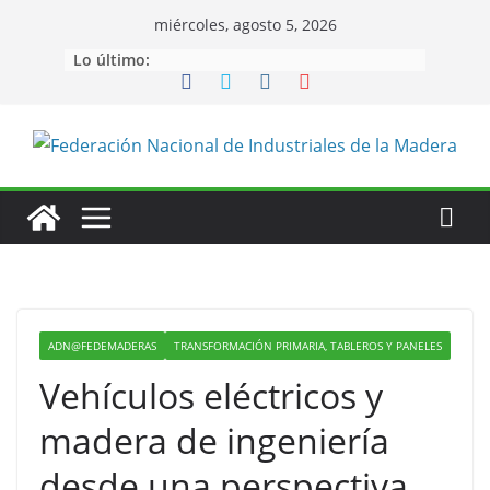
Saltar
miércoles, agosto 5, 2026
al
Lo último:
contenido
ADN@FEDEMADERAS
TRANSFORMACIÓN PRIMARIA, TABLEROS Y PANELES
Vehículos eléctricos y
madera de ingeniería
desde una perspectiva