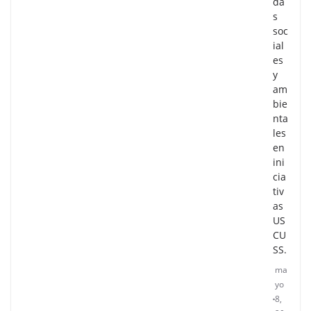
da
s
soc
ial
es
y
am
bie
nta
les
en
ini
cia
tiv
as
US
CU
SS.
ma
yo
8,