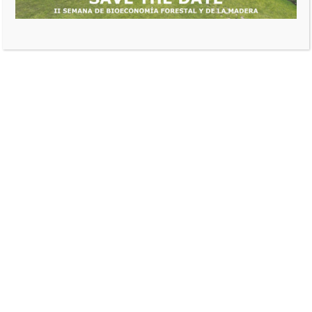
ADN@FEDEMADERAS
TRANSFORMACIÓN PRIMARIA, TABLEROS Y PANELES
HOMAG INTELLIGENCE:
una nueva plataforma
para trabajar la madera
fedeweb
julio 3, 2025
0 comentarios
Ahora es posible trabajar eficientemente con la ayuda
de un almacenamiento central de datos y un sistema
en red integrado. Independientemente del equipo, el
entorno de software o el tamaño de la empresa,
HOMAG INTELLIGENCE es una plataforma abierta que
conecta fácilmente todos los datos generados en la
venta y producción de muebles.