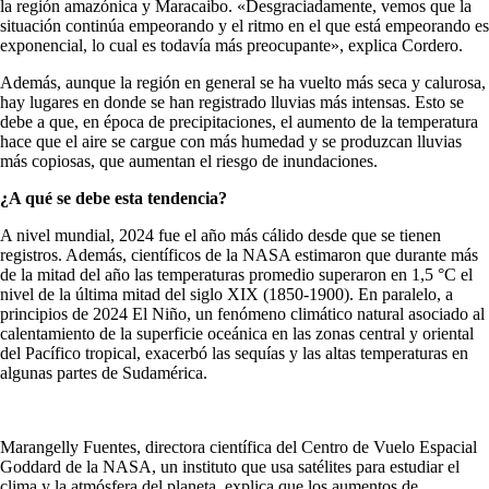
la región amazónica y Maracaibo. «Desgraciadamente, vemos que la
situación continúa empeorando y el ritmo en el que está empeorando es
exponencial, lo cual es todavía más preocupante», explica Cordero.
Además, aunque la región en general se ha vuelto más seca y calurosa,
hay lugares en donde se han registrado lluvias más intensas. Esto se
debe a que, en época de precipitaciones, el aumento de la temperatura
hace que el aire se cargue con más humedad y se produzcan lluvias
más copiosas, que aumentan el riesgo de inundaciones.
¿A qué se debe esta tendencia?
A nivel mundial, 2024 fue el año más cálido desde que se tienen
registros. Además, científicos de la NASA estimaron que durante más
de la mitad del año las temperaturas promedio superaron en 1,5 °C el
nivel de la última mitad del siglo XIX (1850-1900). En paralelo, a
principios de 2024 El Niño, un fenómeno climático natural asociado al
calentamiento de la superficie oceánica en las zonas central y oriental
del Pacífico tropical, exacerbó las sequías y las altas temperaturas en
algunas partes de Sudamérica.
Marangelly Fuentes, directora científica del Centro de Vuelo Espacial
Goddard de la NASA, un instituto que usa satélites para estudiar el
clima y la atmósfera del planeta, explica que los aumentos de