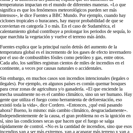
temperaturas impactan en el mundo de diferentes maneras. «Lo que
significa es que los fenómenos meteorológicos pueden ser más
intensos», le dice Fuentes a BBC Mundo. Por ejemplo, cuando hay
ciclones tropicales o huracanes, hay mayor probabilidad de que se
conviertan en categoría 3 o más. En el caso de Sudamérica, el
calentamiento global contribuye a prolongar los periodos de sequía, lo
que marchita la vegetación y vuelve el terreno más árido.
Fuentes explica que la principal razón detrás del aumento de la
temperatura global es el incremento de los gases de efecto invernadero
por el uso de combustibles fósiles como petróleo y gas, entre otros.
Cada año, los satélites registran cientos de miles de incendios en el
continente, a veces por causas naturales o accidentales.
Sin embargo, en muchos casos son incendios intencionales (legales o
ilegales). Por ejemplo, en algunos países es común quemar bosques
para crear zonas de agricultura y/o ganadería. «El que enciende la
mecha usualmente no es el cambio climático, sino un ser humano. Hay
gente que utiliza el fuego como herramienta de deforestación, eso
existió toda la vida», dice Cordero. «Entonces, ¿qué está pasando
ahora? Bueno, lo mismo: más cambio climático, desgraciadamente».
Independientemente de la causa, el gran problema no es la ignición en
sí, sino las condiciones secas que hacen que el fuego se salga
rápidamente de control. «No es la cantidad de incendios, sino que esos
incendios van a ser más extremos, van a acaparar más terreno y van a