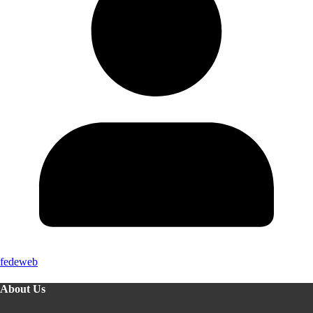
fedeweb
About Us