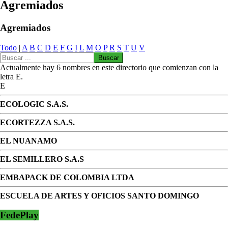
Agremiados
Agremiados
Todo
|
A
B
C
D
E
F
G
I
L
M
O
P
R
S
T
U
V
Actualmente hay 6 nombres en este directorio que comienzan con la
letra E.
E
ECOLOGIC S.A.S.
ECORTEZZA S.A.S.
EL NUANAMO
EL SEMILLERO S.A.S
EMBAPACK DE COLOMBIA LTDA
ESCUELA DE ARTES Y OFICIOS SANTO DOMINGO
FedePlay