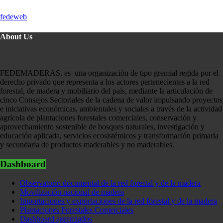
fedeweb
About Us
FEDEMADERAS, es una organización de tipo gremial regida por el
derecho privado que representa a los actores pertenecientes a la red
forestal, de madera y mobiliario del país, mediante la articulación de
cinco Consejos Sectoriales de la cadena de valor impulsando proyectos
e iniciativas económicas, ambientales y sociales a través de la actividad
agrícola de plantaciones forestales comerciales, conservación y
aprovechamiento sostenible de bosques naturales, investigación y
educación aplicada, servicios ecosistémicos y transformación primaria
y secundaria de productos maderables y no maderables.
Dashboard
Observatorio documental de la red forestal y de la madera
Movilización nacional de madera
Importaciones y exportaciones de la red forestal y de la madera
Plantaciones Forestales Comerciales
Dashboard agremiados