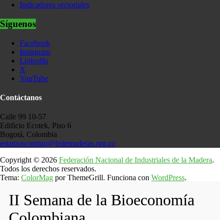
Indicadores sectoriales
Síguenos
Facebook
Instagram
LinkedIn
X
YouTube
Contáctanos
Calle 99 10-57
Edificio Ecotek, Piso 6
Bogotá, Colombia
estamoscontigo@fedemaderas.org.co
Copyright © 2026
Federación Nacional de Industriales de la Madera
.
Todos los derechos reservados.
Tema:
ColorMag
por ThemeGrill. Funciona con
WordPress
.
II Semana de la Bioeconomía
Colombiana