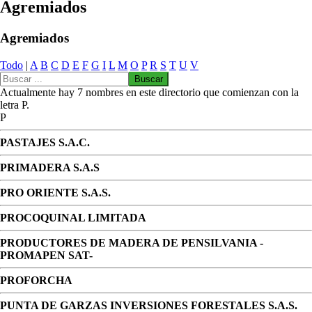
Agremiados
Agremiados
Todo
|
A
B
C
D
E
F
G
I
L
M
O
P
R
S
T
U
V
Actualmente hay 7 nombres en este directorio que comienzan con la
letra P.
P
PASTAJES S.A.C.
PRIMADERA S.A.S
PRO ORIENTE S.A.S.
PROCOQUINAL LIMITADA
PRODUCTORES DE MADERA DE PENSILVANIA -
PROMAPEN SAT-
PROFORCHA
PUNTA DE GARZAS INVERSIONES FORESTALES S.A.S.