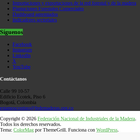
Importaciones y exportaciones de la red forestal y de la madera
Plantaciones Forestales Comerciales
Dashboard agremiados
Indicadores sectoriales
Síguenos
Facebook
Instagram
LinkedIn
X
YouTube
Contáctanos
Calle 99 10-57
Edificio Ecotek, Piso 6
Bogotá, Colombia
estamoscontigo@fedemaderas.org.co
Copyright © 2026
Federación Nacional de Industriales de la Madera
.
Todos los derechos reservados.
Tema:
ColorMag
por ThemeGrill. Funciona con
WordPress
.