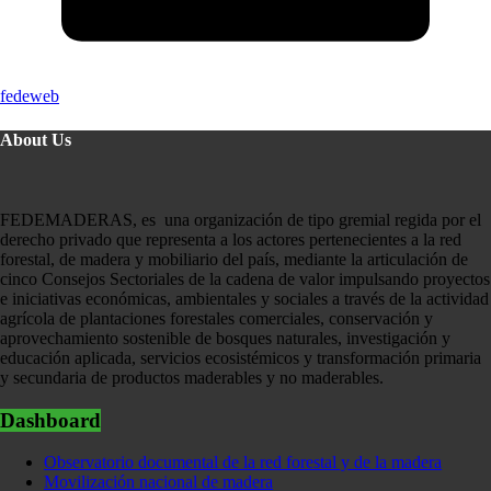
fedeweb
About Us
FEDEMADERAS, es una organización de tipo gremial regida por el
derecho privado que representa a los actores pertenecientes a la red
forestal, de madera y mobiliario del país, mediante la articulación de
cinco Consejos Sectoriales de la cadena de valor impulsando proyectos
e iniciativas económicas, ambientales y sociales a través de la actividad
agrícola de plantaciones forestales comerciales, conservación y
aprovechamiento sostenible de bosques naturales, investigación y
educación aplicada, servicios ecosistémicos y transformación primaria
y secundaria de productos maderables y no maderables.
Dashboard
Observatorio documental de la red forestal y de la madera
Movilización nacional de madera