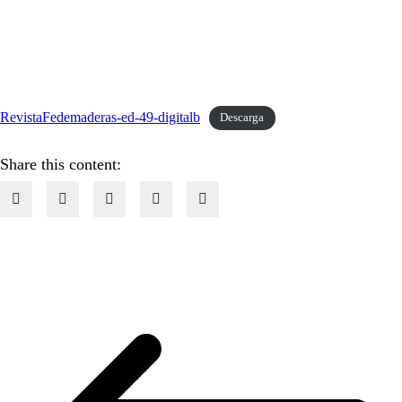
RevistaFedemaderas-ed-49-digitalb
Descarga
Share this content: