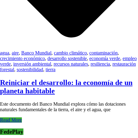
agua
,
aire
,
Banco Mundial
,
cambio climático
,
contaminación
,
crecimiento económico
,
desarrollo sostenible
,
economía verde
,
empleo
verde
,
inversión ambiental
,
recursos naturales
,
resiliencia
,
restauración
forestal
,
sostenibilidad
,
tierra
Reiniciar el desarrollo: la economía de un
planeta habitable
Este documento del Banco Mundial explora cómo las dotaciones
naturales fundamentales de la tierra, el aire y el agua, que
Read More
FedePlay