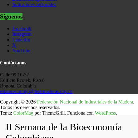
Indicadores sectoriales
Síguenos
Facebook
Instagram
LinkedIn
X
YouTube
Contáctanos
Calle 99 10-57
Edificio Ecotek, Piso 6
Bogotá, Colombia
estamoscontigo@fedemaderas.org.co
Copyright © 2026
Federación Nacional de Industriales de la Madera
.
Todos los derechos reservados.
Tema:
ColorMag
por ThemeGrill. Funciona con
WordPress
.
II Semana de la Bioeconomía