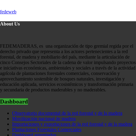
fedeweb
About Us
FEDEMADERAS, es una organización de tipo gremial regida por el
derecho privado que representa a los actores pertenecientes a la red
forestal, de madera y mobiliario del país, mediante la articulación de
cinco Consejos Sectoriales de la cadena de valor impulsando proyectos
e iniciativas económicas, ambientales y sociales a través de la actividad
agrícola de plantaciones forestales comerciales, conservación y
aprovechamiento sostenible de bosques naturales, investigación y
educación aplicada, servicios ecosistémicos y transformación primaria
y secundaria de productos maderables y no maderables.
Dashboard
Observatorio documental de la red forestal y de la madera
Movilización nacional de madera
Importaciones y exportaciones de la red forestal y de la madera
Plantaciones Forestales Comerciales
Dashboard agremiados