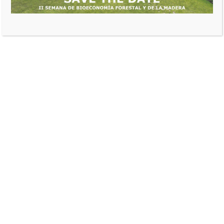
ADN@FEDEMADERAS
BOSQUE NATURAL SOSTENIBLE
fedeweb
septiembre 4, 2025
0 comentarios
agua
,
aire
,
Banco Mundial
,
cambio climático
,
contaminación
,
crecimiento económico
,
desarrollo sostenible
,
economía verde
,
empleo verde
,
inversión ambiental
,
recursos naturales
,
resiliencia
,
restauración forestal
,
sostenibilidad
,
tierra
Reiniciar el desarrollo: la
economía de un planeta
habitable