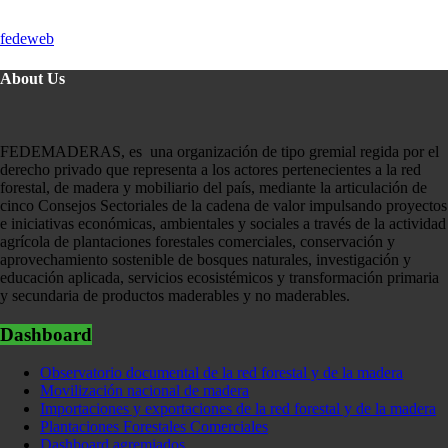
fedeweb
About Us
FEDEMADERAS, es una organización de tipo gremial regida por el
derecho privado que representa a los actores pertenecientes a la red
forestal, de madera y mobiliario del país, mediante la articulación de
cinco Consejos Sectoriales de la cadena de valor impulsando proyectos
e iniciativas económicas, ambientales y sociales a través de la actividad
agrícola de plantaciones forestales comerciales, conservación y
aprovechamiento sostenible de bosques naturales, investigación y
educación aplicada, servicios ecosistémicos y transformación primaria
y secundaria de productos maderables y no maderables.
Dashboard
Observatorio documental de la red forestal y de la madera
Movilización nacional de madera
Importaciones y exportaciones de la red forestal y de la madera
Plantaciones Forestales Comerciales
Dashboard agremiados