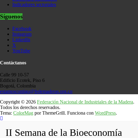
Indicadores sectoriales
Síguenos
Facebook
Instagram
LinkedIn
X
YouTube
Contáctanos
Calle 99 10-57
Edificio Ecotek, Piso 6
Bogotá, Colombia
estamoscontigo@fedemaderas.org.co
Copyright © 2026
Federación Nacional de Industriales de la Madera
.
Todos los derechos reservados.
Tema:
ColorMag
por ThemeGrill. Funciona con
WordPress
.
II Semana de la Bioeconomía