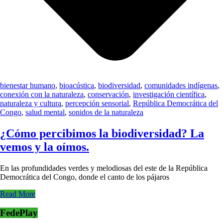
bienestar humano
,
bioacústica
,
biodiversidad
,
comunidades indígenas
,
conexión con la naturaleza
,
conservación
,
investigación científica
,
naturaleza y cultura
,
percepción sensorial
,
República Democrática del
Congo
,
salud mental
,
sonidos de la naturaleza
¿Cómo percibimos la biodiversidad? La
vemos y la oímos.
En las profundidades verdes y melodiosas del este de la República
Democrática del Congo, donde el canto de los pájaros
Read More
FedePlay