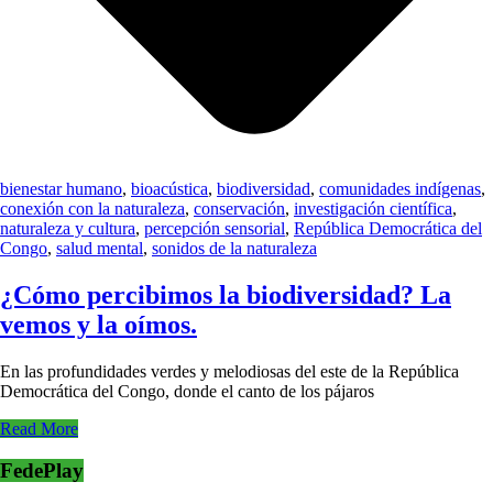
bienestar humano
,
bioacústica
,
biodiversidad
,
comunidades indígenas
,
conexión con la naturaleza
,
conservación
,
investigación científica
,
naturaleza y cultura
,
percepción sensorial
,
República Democrática del
Congo
,
salud mental
,
sonidos de la naturaleza
¿Cómo percibimos la biodiversidad? La
vemos y la oímos.
En las profundidades verdes y melodiosas del este de la República
Democrática del Congo, donde el canto de los pájaros
Read More
FedePlay