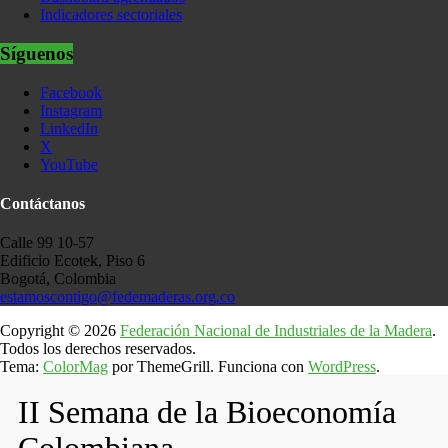
Indicadores sectoriales
Síguenos
Facebook
Instagram
LinkedIn
X
YouTube
Contáctanos
Calle 99 10-57
Edificio Ecotek, Piso 6
Bogotá, Colombia
estamoscontigo@fedemaderas.org.co
Copyright © 2026
Federación Nacional de Industriales de la Madera
.
Todos los derechos reservados.
Tema:
ColorMag
por ThemeGrill. Funciona con
WordPress
.
II Semana de la Bioeconomía