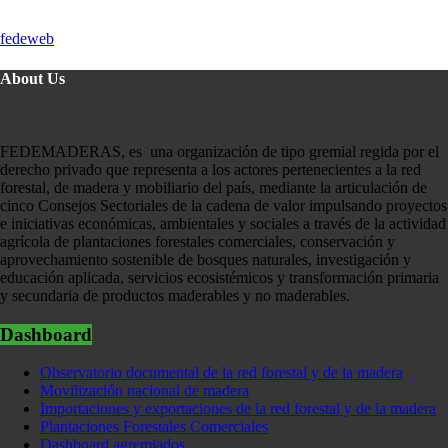
fedeweb
About Us
FEDEMADERAS, es una organización de tipo gremial regida por el
derecho privado que representa a los actores pertenecientes a la red
forestal, de madera y mobiliario del país, mediante la articulación de
cinco Consejos Sectoriales de la cadena de valor impulsando proyectos
e iniciativas económicas, ambientales y sociales a través de la actividad
agrícola de plantaciones forestales comerciales, conservación y
aprovechamiento sostenible de bosques naturales, investigación y
educación aplicada, servicios ecosistémicos y transformación primaria
y secundaria de productos maderables y no maderables.
Dashboard
Observatorio documental de la red forestal y de la madera
Movilización nacional de madera
Importaciones y exportaciones de la red forestal y de la madera
Plantaciones Forestales Comerciales
Dashboard agremiados