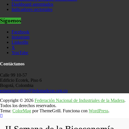
Dashboard agremiados
Indicadores sectoriales
Síguenos
Facebook
Instagram
LinkedIn
X
YouTube
Contáctanos
Calle 99 10-57
Edificio Ecotek, Piso 6
Bogotá, Colombia
estamoscontigo@fedemaderas.org.co
Copyright © 2026
Federación Nacional de Industriales de la Madera
.
Todos los derechos reservados.
Tema:
ColorMag
por ThemeGrill. Funciona con
WordPress
.