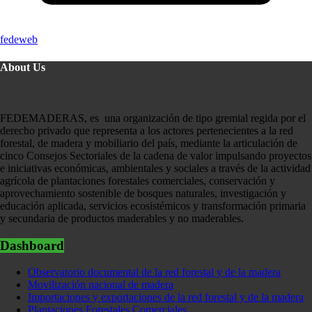
fedeweb
About Us
FEDEMADERAS, es una organización de tipo gremial regida por el
derecho privado que representa a los actores pertenecientes a la red
forestal, de madera y mobiliario del país, mediante la articulación de
cinco Consejos Sectoriales de la cadena de valor impulsando proyectos
e iniciativas económicas, ambientales y sociales a través de la actividad
agrícola de plantaciones forestales comerciales, conservación y
aprovechamiento sostenible de bosques naturales, investigación y
educación aplicada, servicios ecosistémicos y transformación primaria
y secundaria de productos maderables y no maderables.
Dashboard
Observatorio documental de la red forestal y de la madera
Movilización nacional de madera
Importaciones y exportaciones de la red forestal y de la madera
Plantaciones Forestales Comerciales