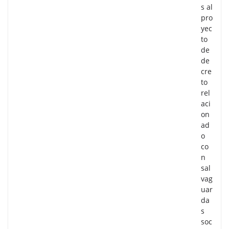
s al
pro
yec
to
de
de
cre
to
rel
aci
on
ad
o
co
n
sal
vag
uar
da
s
soc