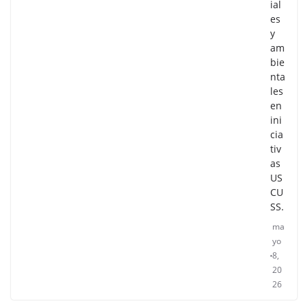
ial
es
y
am
bie
nta
les
en
ini
cia
tiv
as
US
CU
SS.
ma
yo
8,
20
26