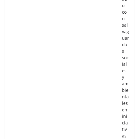
o
co
n
sal
vag
uar
da
s
soc
ial
es
y
am
bie
nta
les
en
ini
cia
tiv
as