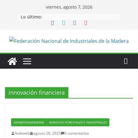
Saltar
viernes, agosto 7, 2026
al
Lo último:
contenido
innovación financiera
ADN@FEDEMADERAS
SERVICIOS FORESTALES E INDUSTRIALES
fedeweb
agosto 28, 2025
0 comentarios