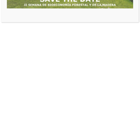
ADN@FEDEMADERAS
SERVICIOS FORESTALES E INDUSTRIALES
fedeweb
agosto 28, 2025
0 comentarios
alianzas interinstitucionales
,
banca de desarrollo
,
bioeconomía en Colombia
,
financiamiento verde
,