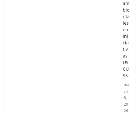
am
bie
nta
les
en
ini
cia
tiv
as
US
CU
SS.
ma
yo
8,
20
26