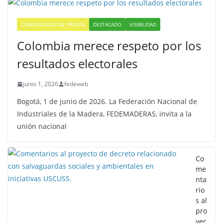
COMUNICADOS DE PRENSA
DESTACADO
VISIBILIDAD
Colombia merece respeto por los
resultados electorales
junio 1, 2026
fedeweb
Bogotá, 1 de junio de 2026. La Federación Nacional de
Industriales de la Madera, FEDEMADERAS, invita a la
unión nacional
Co
me
nta
rio
s al
pro
yec