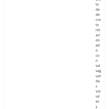
to
de
de
cre
to
rel
aci
on
ad
o
co
n
sal
vag
uar
da
s
soc
ial
es
y