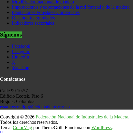
Movilización nacional de madera
Importaciones y exportaciones de la red forestal y de la madera
Plantaciones Forestales Comerciales
Dashboard agremiados
Indicadores sectoriales
Síguenos
Facebook
Instagram
LinkedIn
X
YouTube
Contáctanos
Calle 99 10-57
Edificio Ecotek, Piso 6
Bogotá, Colombia
estamoscontigo@fedemaderas.org.co
Copyright © 2026
Federación Nacional de Industriales de la Madera
.
Todos los derechos reservados.
Tema:
ColorMag
por ThemeGrill. Funciona con
WordPress
.