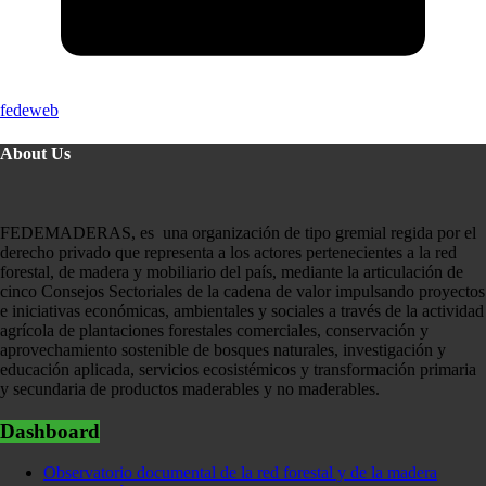
fedeweb
About Us
FEDEMADERAS, es una organización de tipo gremial regida por el
derecho privado que representa a los actores pertenecientes a la red
forestal, de madera y mobiliario del país, mediante la articulación de
cinco Consejos Sectoriales de la cadena de valor impulsando proyectos
e iniciativas económicas, ambientales y sociales a través de la actividad
agrícola de plantaciones forestales comerciales, conservación y
aprovechamiento sostenible de bosques naturales, investigación y
educación aplicada, servicios ecosistémicos y transformación primaria
y secundaria de productos maderables y no maderables.
Dashboard
Observatorio documental de la red forestal y de la madera