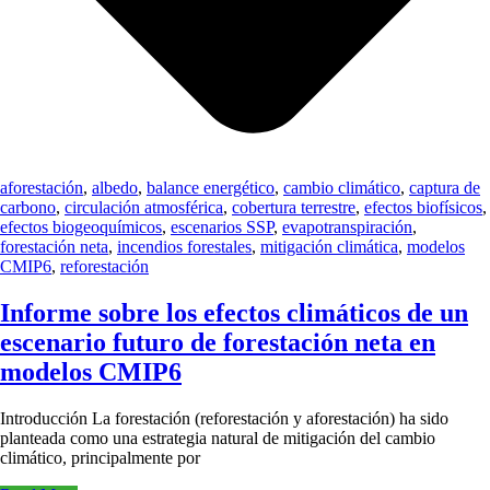
aforestación
,
albedo
,
balance energético
,
cambio climático
,
captura de
carbono
,
circulación atmosférica
,
cobertura terrestre
,
efectos biofísicos
,
efectos biogeoquímicos
,
escenarios SSP
,
evapotranspiración
,
forestación neta
,
incendios forestales
,
mitigación climática
,
modelos
CMIP6
,
reforestación
Informe sobre los efectos climáticos de un
escenario futuro de forestación neta en
modelos CMIP6
Introducción La forestación (reforestación y aforestación) ha sido
planteada como una estrategia natural de mitigación del cambio
climático, principalmente por