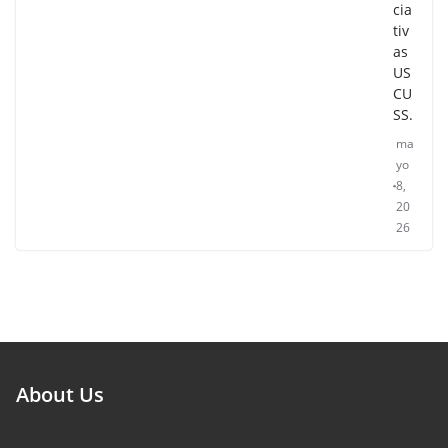
cia
tiv
as
US
CU
SS.
ma
yo
8,
20
26
About Us