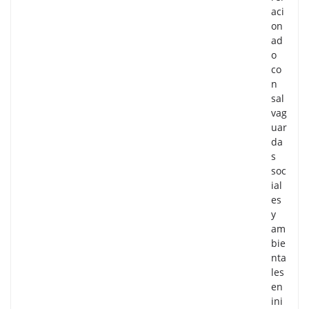
aci
on
ad
o
co
n
sal
vag
uar
da
s
soc
ial
es
y
am
bie
nta
les
en
ini