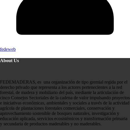
fedeweb
About Us
FEDEMADERAS, es una organización de tipo gremial regida por el
derecho privado que representa a los actores pertenecientes a la red
forestal, de madera y mobiliario del país, mediante la articulación de
cinco Consejos Sectoriales de la cadena de valor impulsando proyectos
e iniciativas económicas, ambientales y sociales a través de la actividad
agrícola de plantaciones forestales comerciales, conservación y
aprovechamiento sostenible de bosques naturales, investigación y
educación aplicada, servicios ecosistémicos y transformación primaria
y secundaria de productos maderables y no maderables.