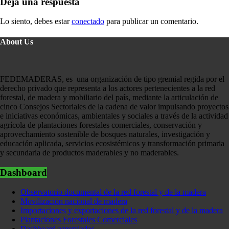
Deja una respuesta
Lo siento, debes estar
conectado
para publicar un comentario.
About Us
FEDEMADERAS, es una organización de tipo gremial regida por el
derecho privado que representa a los actores pertenecientes a la red
forestal, de madera y mobiliario del país, mediante la articulación de
cinco Consejos Sectoriales de la cadena de valor impulsando proyectos
e iniciativas económicas, ambientales y sociales a través de la actividad
agrícola de plantaciones forestales comerciales, conservación y
aprovechamiento sostenible de bosques naturales, investigación y
educación aplicada, servicios ecosistémicos y transformación primaria
y secundaria de productos maderables y no maderables.
Dashboard
Observatorio documental de la red forestal y de la madera
Movilización nacional de madera
Importaciones y exportaciones de la red forestal y de la madera
Plantaciones Forestales Comerciales
Dashboard agremiados