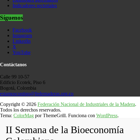
Indicadores sectoriales
Síguenos
Facebook
Instagram
LinkedIn
X
YouTube
Contáctanos
Calle 99 10-57
Edificio Ecotek, Piso 6
Bogotá, Colombia
estamoscontigo@fedemaderas.org.co
Copyright © 2026
Federación Nacional de Industriales de la Madera
.
Todos los derechos reservados.
Tema:
ColorMag
por ThemeGrill. Funciona con
WordPress
.
II Semana de la Bioeconomía